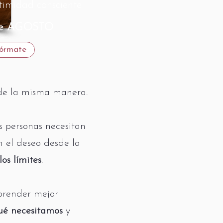
ntimidad consciente
de AGOSTO
fórmate
de la misma manera.
s personas necesitan
n el deseo desde la
los límites
.
prender mejor
qué necesitamos
y