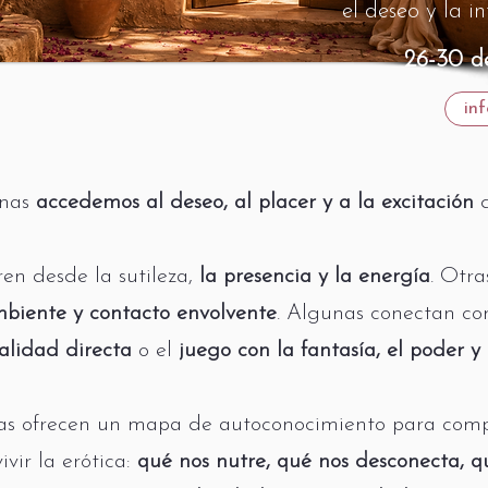
el deseo y la i
26-30 
in
onas
accedemos al deseo, al placer y a la excitación
en desde la sutileza,
la presencia y la energía
. Otra
mbiente y contacto envolvente
. Algunas conectan co
ualidad directa
o el
juego con la fantasía, el poder y 
cas ofrecen un mapa de autoconocimiento para com
vir la erótica:
qué nos nutre, qué nos desconecta, 