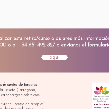
(Tarragona)
ealizar este retiro/curso o quieres más informac
00 o al +34 651 492 827 o envíanos el formular
aquí
os & centro de terapias -
 la Teixeta (Tarragona)
|
calcabre@calcabre.com
turístic i centre de teràpies”
es de desenvolupament local