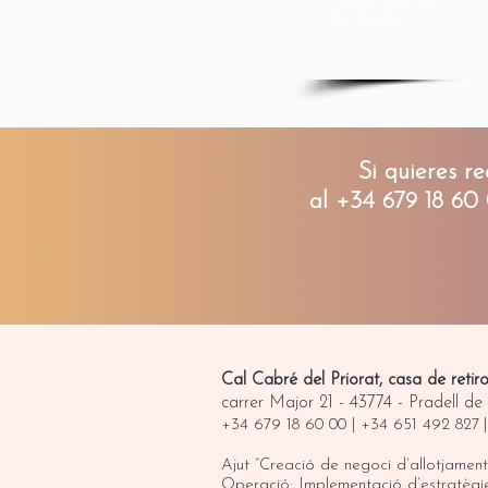
viernes a las 16h
del martes
Si quieres r
al +34 679 18 60 
Cal Cabré del Priorat, casa de retir
carrer Major 21 - 43774 - Pradell de
+34 679 18 60 00 |
+34 651 492 827
Ajut “Creació de negoci d’allotjament 
Operació: Implementació d’estratègi