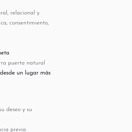
al, relacional y
ica, consentimiento,
ueta
.
stra puerta natural
d desde un lugar más
su deseo y su
cia previa.