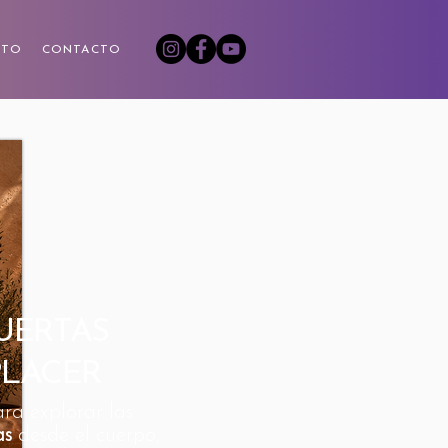
NTO
CONTACTO
UERTAS
PLACER
ara explorar las
as
desde el cuerpo,