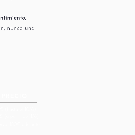
ntimiento,
ión, nunca una
PRECIO
€ (hasta el 10/8)
 (a partir de 11/8)
erva: 100€ adelanto