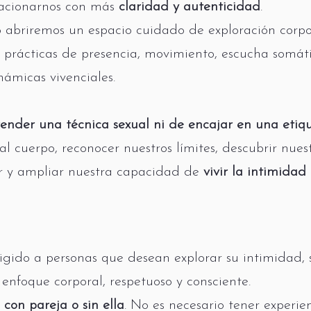
acionarnos con más
claridad y autenticidad
.
o abriremos un espacio cuidado de exploración corpor
e prácticas de presencia, movimiento, escucha somát
ámicas vivenciales.
ender una técnica sexual ni de encajar en una etiq
al cuerpo, reconocer nuestros límites, descubrir nue
er y ampliar nuestra capacidad de
vivir la intimida
irigido a personas que desean explorar su intimidad, 
enfoque corporal, respetuoso y consciente.
 con pareja o sin ella
. No es necesario tener experien