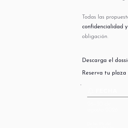
Todas las propuest
confidencialidad y
obligación.
Descarga el dossi
Reserva tu plaza
FECHA
26–30 de
agosto 2026
De las 17h del