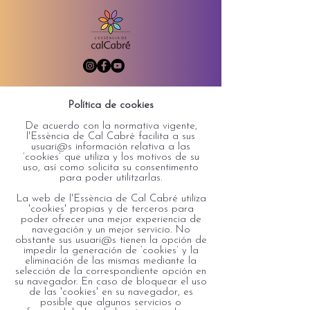
Política de cookies
De acuerdo con la normativa vigente,
l'Essència de Cal Cabré facilita a sus
usuari@s información relativa a las
‘cookies’ que utiliza y los motivos de su
uso, así como solicita su consentimento
para poder utilitzarlas.
La web de l
'Essència de Cal Cabré utiliza
'cookies' propias y de terceros para
poder ofrecer una mejor experiencia de
navegación y un mejor servicio. No
obstante sus usuari@s tienen la opción de
impedir la generación de ‘cookies’ y la
eliminación de las mismas mediante la
selección de la correspondiente opción en
su navegador. En caso de bloquear el uso
de las 'cookies' en su navegador, es
posible que algunos servicios o