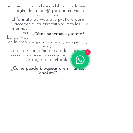
Información estadística del uso de la web.
El ‘login’ del usuari@ para mantener la
sesión activa.
El formato de web que prefiere para
acceder a los dispositivos móviles.
Información sobre los anuncios que se
muestran a l@s usuari@s.
¿Cómo podemos ayudarte?
La actividad que ha realizado el usuari@
en la web (páginas vistadas, búsquedas,
etc.).
Datos de conexión a las redes sociales
1
cuando se accede con su usuari@ de
Google o Facebook.
¿Como puedo bloquear o eliminar las
‘cookies’?
Puede permitir, bloquear o eliminar las
'cookies' que tiene instaladas en su equipo
en la configuración de las opciones del
navegador del ordinador, ‘smartphone’ o
tableta. El hecho de bloquear la
instalación de las ‘cookies’ no le impide la
navegación efectiva por la pàgina web.
Cal Cabré del Priorat, casa de retiros & centro de terapias
carrer Major 21 - 43774 - Pradell de la Teixeta (Tarragona)
+34 679 18 60 00
|
+34 651 492 827
|
calcabre@calcabre.com