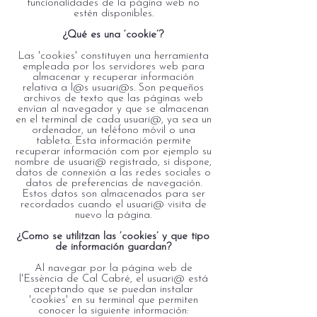
funcionalidades de la página web no
estén disponibles.
¿Qué es una ‘cookie’?
Las 'cookies' constituyen una herramienta
empleada por los servidores web para
almacenar y recuperar información
relativa a l@s usuari@s. Son pequeños
archivos de texto que las páginas web
envían al navegador y que se almacenan
en el terminal de cada usuari@, ya sea un
ordenador, un teléfono móvil o una
tableta. Esta información permite
recuperar información com por ejemplo su
nombre de usuari@ registrado, si dispone,
datos de connexión a las redes sociales o
datos de preferencias de navegación.
Estos datos son almacenados para ser
recordados cuando el usuari@ visita de
nuevo la página.
¿Como se utilitzan las ‘cookies’ y que tipo
de información guardan?
Al navegar por la página web de
l
'
Essència de Cal Cabré, el usuari@ está
aceptando que se puedan instalar
'cookies' en su terminal que permiten
conocer la siguiente información: