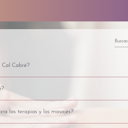
ES SOMOS
GALERÍA DE FOTOS
MASAJ
 Cal Cabré?
teléfono o por correo electrónico:
o?
com
 (Tel: +34 679 186 000)
 
sandra@calcabre.com
 (Tel: +34 651 492 827)
4 651 492 827. Si no podemos atenderte al momento, envíanos un 
re@calcabre.com
a las terapias y los masajes?
 la terapia de sexualidad somática pedimos una edad mínima de 18