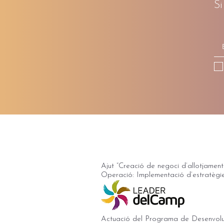
Si
Cal Cabré del Priorat, casa de retir
carrer Major 21 - 43774 - Pradell de
+34 679 18 60 00 |
+34 651 492 827
Ajut “Creació de negoci d’allotjament t
Operació: Implementació d’estratègi
Actuació del Programa de Desenvolu