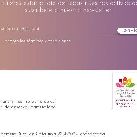
 quieres estar al día de todas nuestras actividad
suscríbete a nuestra newsletter
enví
Acepto los términos y condiciones
os & centro de terapias
 la Teixeta (Tarragona)
|
calcabre@calcabre.com
urístic i centre de teràpies”
es de desenvolupament local
pament Rural de Catalunya 2014-2022, cofinançada