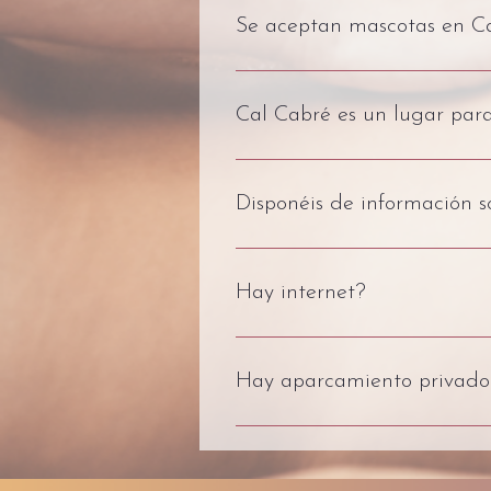
Los demás masajes y terapias son 
Se aceptan mascotas en C
información.
No. Lo sentimos. No aceptamos 
Cal Cabré es un lugar para
Nuestra casa de retiros no está de
Disponéis de información 
Si. En nuestra web encontrarás to
Hay internet?
Sí. Tenemos Wi-Fi gratis para nues
Hay aparcamiento privado
No tenemos aparcamiento privado,