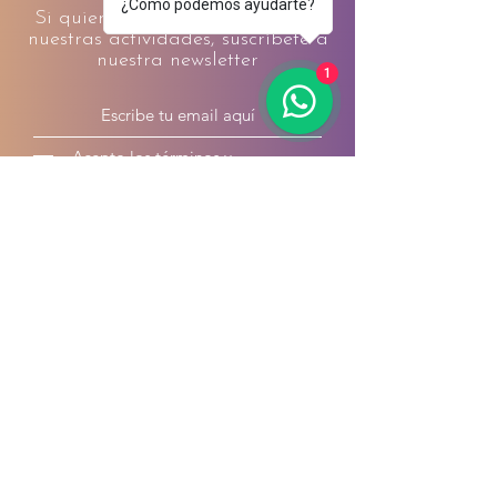
¿Cómo podemos ayudarte?
Si quieres estar al día de todas
nuestras actividades, suscríbete a
nuestra newsletter
1
Acepto los términos y
condiciones
envía
Cal Cabré del Priorat, casa de retiros &
centro de terapias -
carrer Major 21 - 43774 - Pradell de la
Teixeta (Tarragona)
+34 679 18 60 00
|
+34 651 492
827
|
calcabre@calcabre.com